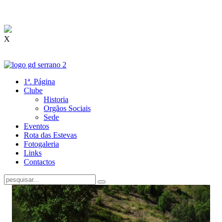
X
1ª. Página
Clube
Historia
Orgãos Sociais
Sede
Eventos
Rota das Estevas
Fotogaleria
Links
Contactos