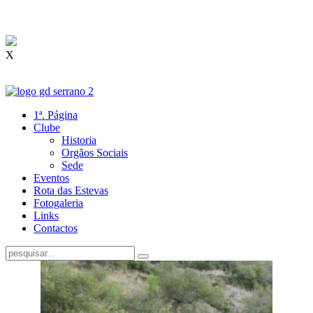
X
1ª. Página
Clube
Historia
Orgãos Sociais
Sede
Eventos
Rota das Estevas
Fotogaleria
Links
Contactos