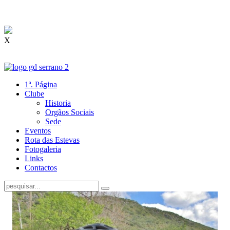
X
1ª. Página
Clube
Historia
Orgãos Sociais
Sede
Eventos
Rota das Estevas
Fotogaleria
Links
Contactos