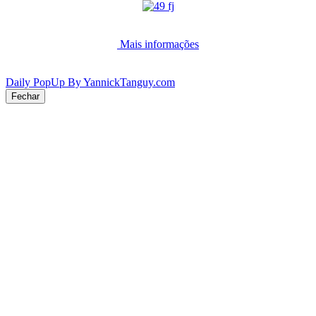
Mais informações
Daily PopUp By YannickTanguy.com