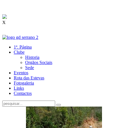
X
1ª. Página
Clube
Historia
Orgãos Sociais
Sede
Eventos
Rota das Estevas
Fotogaleria
Links
Contactos