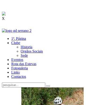
X
1ª. Página
Clube
Historia
Orgãos Sociais
Sede
Eventos
Rota das Estevas
Fotogaleria
Links
Contactos