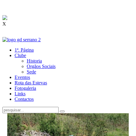
X
1ª. Página
Clube
Historia
Orgãos Sociais
Sede
Eventos
Rota das Estevas
Fotogaleria
Links
Contactos