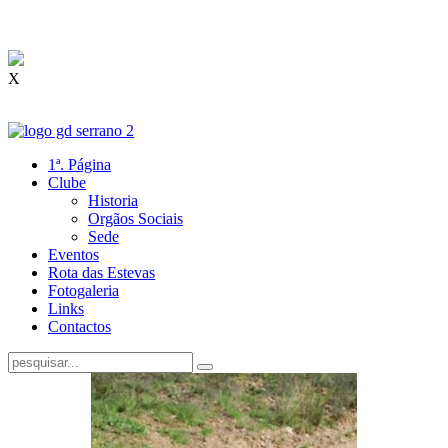
X
1ª. Página
Clube
Historia
Orgãos Sociais
Sede
Eventos
Rota das Estevas
Fotogaleria
Links
Contactos